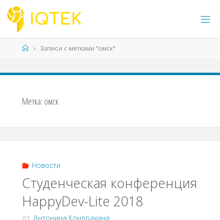
Перейти
к
содержимому
Главная
Записи с метками "омск"
Метка:
омск
Новости
Студенческая конференция
HappyDev-Lite 2018
от
Антонина Кондрахина