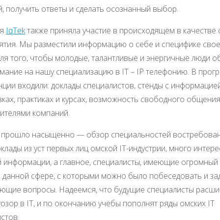
, получить ответы и сделать осознанный выбор.
ия
IqTek
также приняла участие в происходящем в качестве
тия. Мы разместили информацию о себе и специфике сво
ля того, чтобы молодые, талантливые и энергичные люди о
мание на нашу специализацию в IT – IP телефонию. В прог
ции входили: доклады специалистов, стенды с информацие
ках, практиках и курсах, возможность свободного общени
ителями компаний.
 прошло насыщенно — обзор специальностей востребова
оклады из уст первых лиц омской IT-индустрии, много интере
 информации, а главное, специалисты, имеющие огромный
 данной сфере, с которыми можно было побеседовать и за
ющие вопросы. Надеемся, что будущие специалисты расш
гозор в IT, и по окончанию учебы пополнят ряды омских IT
стов.