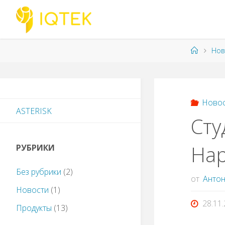
Перейти
к
содержимому
Главна
Нов
Ново
ASTERISK
Сту
Hap
РУБРИКИ
Без рубрики
(2)
от
Антон
Новости
(1)
28.11
Продукты
(13)