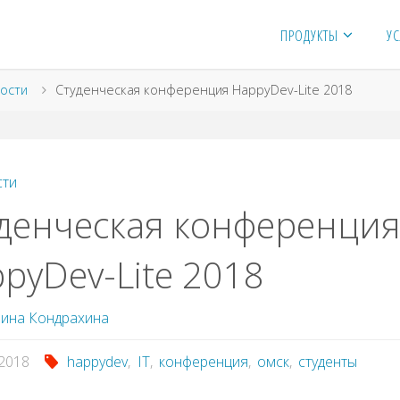
ПРОДУКТЫ
УС
я
ости
Студенческая конференция HappyDev-Lite 2018
сти
денческая конференци
pyDev-Lite 2018
ина Кондрахина
.2018
happydev
,
IT
,
конференция
,
омск
,
студенты