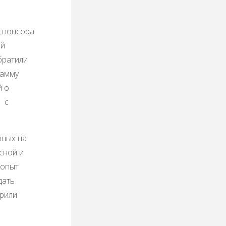
 спонсора
ей
братили
рамму
й о
я с
нных на
сной и
 опыт
дать
ирили