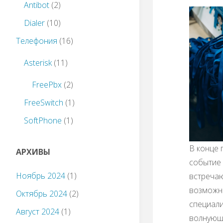
Antibot
(2)
Dialer
(10)
Телефония
(16)
Asterisk
(11)
FreePbx
(2)
FreeSwitch
(1)
SoftPhone
(1)
В конце 
АРХИВЫ
событие
Ноябрь 2024
(1)
встречают
возможно
Октябрь 2024
(2)
специали
Август 2024
(1)
волнующи