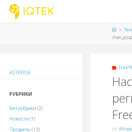
Перейти
к
содержимому
Главна
Тел
chan_pjsi
FreeP
ASTERISK
Нас
рег
РУБРИКИ
Без рубрики
(2)
Fre
Новости
(1)
от
Игорь
Продукты
(13)