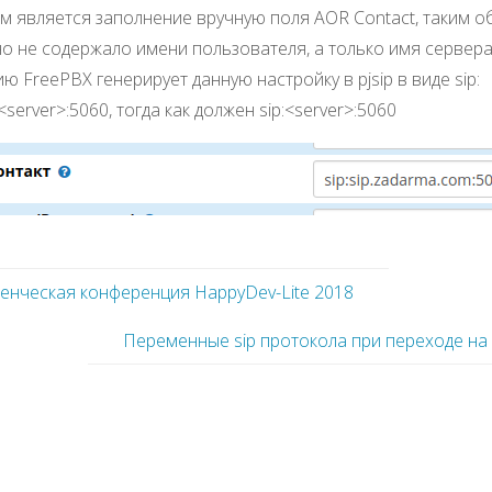
 является заполнение вручную поля AOR Contact, таким о
о не содержало имени пользователя, а только имя сервера
ю FreePBX генерирует данную настройку в pjsip в виде sip:
server>:5060, тогда как должен sip:<server>:5060
денческая конференция HappyDev-Lite 2018
Переменные sip протокола при переходе на 