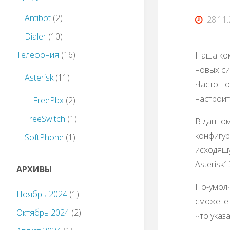
Antibot
(2)
28.11
Dialer
(10)
Телефония
(16)
Наша ком
новых си
Asterisk
(11)
Часто по
настроит
FreePbx
(2)
FreeSwitch
(1)
В данном
конфигур
SoftPhone
(1)
исходящу
Asterisk
АРХИВЫ
По-умолч
Ноябрь 2024
(1)
сможете 
Октябрь 2024
(2)
что указ