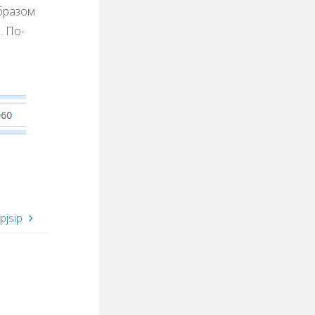
бразом
. По-
pjsip