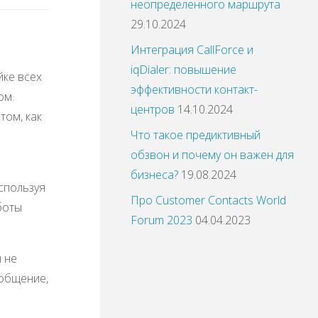
неопределенного маршрута
29.10.2024
Интеграция CallForce и
iqDialer: повышение
йке всех
эффективности контакт-
ом.
центров
14.10.2024
том, как
Что такое предиктивный
обзвон и почему он важен для
бизнеса?
19.08.2024
спользуя
Про Customer Contacts World
боты
Forum 2023
04.04.2023
 не
ообщение,