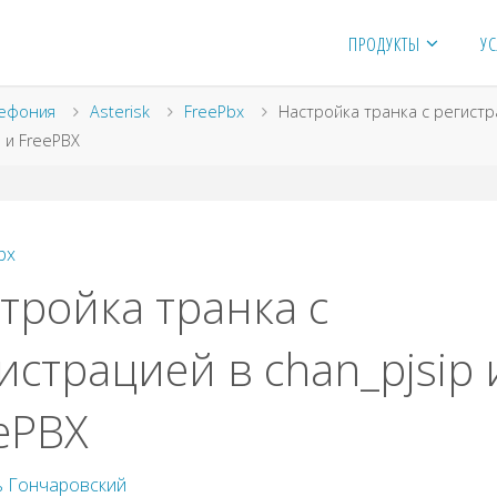
ПРОДУКТЫ
УС
я
ефония
Asterisk
FreePbx
Настройка транка с регистр
p и FreePBX
bx
тройка транка с
истрацией в chan_pjsip 
ePBX
 Гончаровский