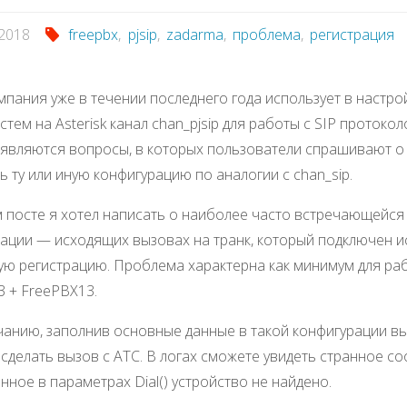
.2018
freepbx
,
pjsip
,
zadarma
,
проблема
,
регистрация
пания уже в течении последнего года использует в настро
стем на Asterisk канал chan_pjsip для работы с SIP протокол
являются вопросы, в которых пользователи спрашивают о 
ь ту или иную конфигурацию по аналогии с chan_sip.
 посте я хотел написать о наиболее часто встречающейся
ации — исходящих вызовах на транк, который подключен и
ю регистрацию. Проблема характерна как минимум для ра
13 + FreePBX13.
анию, заполнив основные данные в такой конфигурации вы
сделать вызов с АТС. В логах сможете увидеть странное с
анное в параметрах Dial() устройство не найдено.