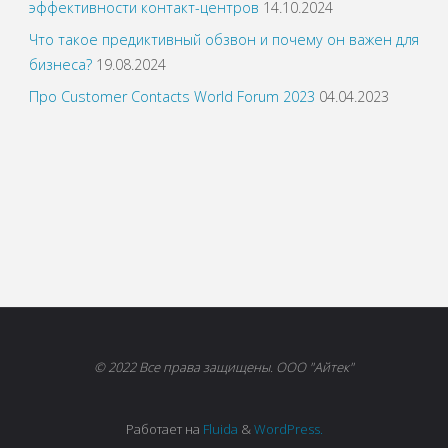
эффективности контакт-центров
14.10.2024
Что такое предиктивный обзвон и почему он важен для
бизнеса?
19.08.2024
Про Customer Contacts World Forum 2023
04.04.2023
© 2022 Все права защищены. ООО "Айтек"
Работает на
Fluida
&
WordPress.