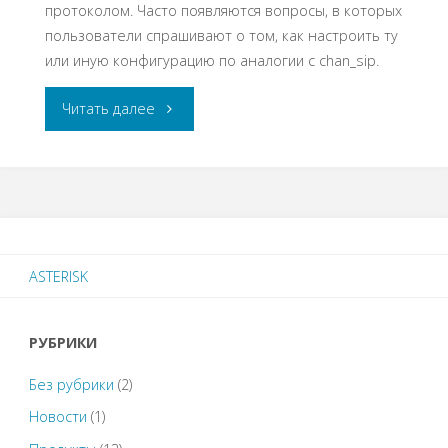
протоколом. Часто появляются вопросы, в которых
пользователи спрашивают о том, как настроить ту
или иную конфигурацию по аналогии с chan_sip.
«Настройка
Читать далее
транка
с
регистрацией
ASTERISK
в
chan_pjsip
РУБРИКИ
и
Без рубрики
(2)
FreePBX»
Новости
(1)