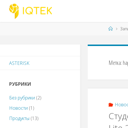
Перейти
к
содержимому
Главна
Зап
Метка:
ha
ASTERISK
РУБРИКИ
Без рубрики
(2)
Ново
Новости
(1)
Студ
Продукты
(13)
Lite