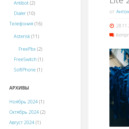
Antibot
(2)
от
Антон
Dialer
(10)
Телефония
(16)
28.11
itempr
Asterisk
(11)
FreePbx
(2)
FreeSwitch
(1)
SoftPhone
(1)
АРХИВЫ
Ноябрь 2024
(1)
Октябрь 2024
(2)
Август 2024
(1)