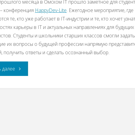
прошлого месяца в Омском IT прошло заметное для студен
 – конференция
HappyDev-Lite
. Ежегодное мероприятие, где
ся те, кто уже работает в IT-индустрии и те, кто хочет узна
стях карьеры в IT и актуальных направлениях для будущих
стов. Студенты и школьники старших классов смогли задат
е их вопросы о будущей профессии напрямую представите
, получить ответы и сделать осознанный выбор.
«Студенческая
ь далее
конференция
HappyDev-
Lite
2018»