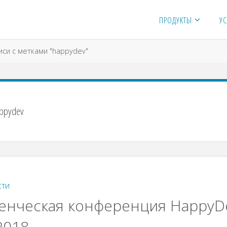
ПРОДУКТЫ
УС
я
иси с метками "happydev"
ppydev
сти
енческая конференция HappyD
 2018