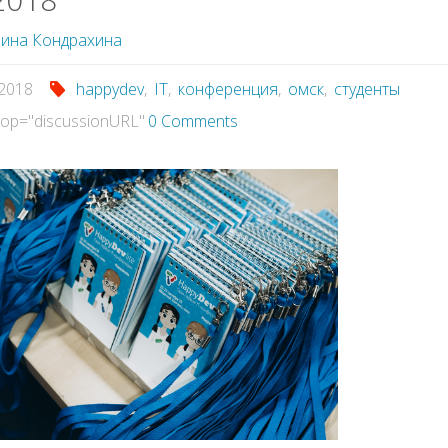
ина Кондрахина
.2018
happydev
,
IT
,
конференция
,
омск
,
студенты
op="discussionURL"
0 Comments