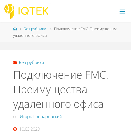
Перейти
к
содержимому
Главная
Без рубрики
Подключение FMC. Преимущества
удаленного офиса
Без рубрики
Подключение FMC.
Преимущества
удаленного офиса
от
Игорь Гончаровский
10.03.2023