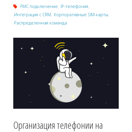
FMC подключение
,
IP-телефония
,
Интеграция с CRM
,
Корпоративные SIM-карты
,
Распределенная команда
Организация телефонии на