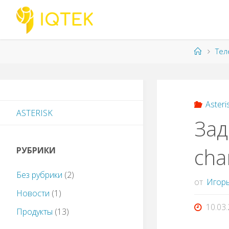
Перейти
к
содержимому
Главна
Тел
Asteri
ASTERISK
Зад
cha
РУБРИКИ
Без рубрики
(2)
от
Игорь
Новости
(1)
10.03
Продукты
(13)