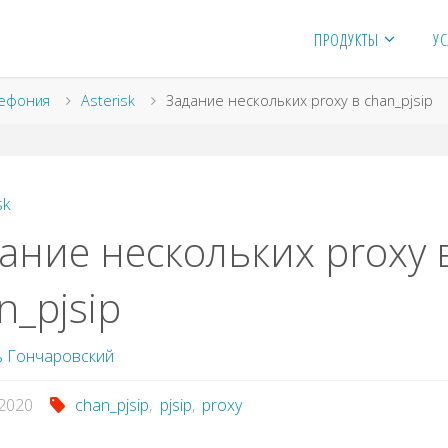
ПРОДУКТЫ
УС
я
ефония
Asterisk
Задание нескольких proxy в chan_pjsip
sk
ание нескольких proxy 
n_pjsip
 Гончаровский
.2020
chan_pjsip
,
pjsip
,
proxy