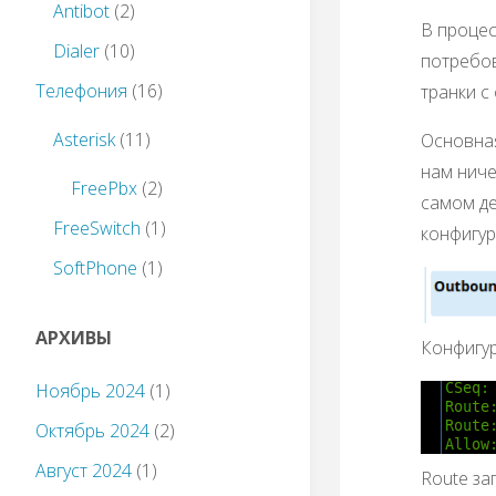
Antibot
(2)
В процес
Dialer
(10)
потребов
Телефония
(16)
транки с
Asterisk
(11)
Основная
нам ниче
FreePbx
(2)
самом де
FreeSwitch
(1)
конфигур
SoftPhone
(1)
АРХИВЫ
Конфигу
Ноябрь 2024
(1)
Октябрь 2024
(2)
Август 2024
(1)
Route за