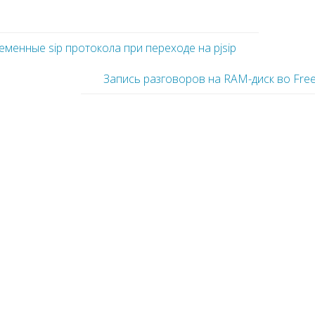
менные sip протокола при переходе на pjsip
Запись разговоров на RAM-диск во Fre