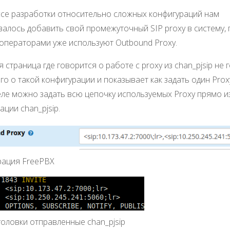
се разработки относительно сложных конфигураций нам
алось добавить свой промежуточный SIP proxy в систему, 
 операторами уже используют Outbound Proxy.
 страница где говорится о работе с proxy из chan_pjsip не 
го о такой конфигурации и показывает как задать один Prox
ле можно задать всю цепочку используемых Proxy прямо и
ации chan_pjsip.
рация FreePBX
головки отправленные chan_pjsip